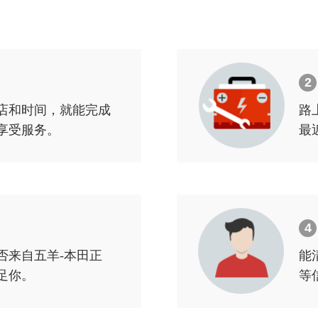
2
店和时间，就能完成
路
享受服务。
最
4
否来自五羊-本田正
能
足你。
等