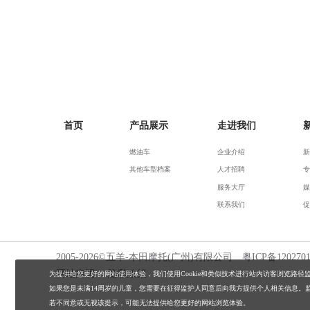
首页
产品展示
走进我们
燃油车
企业介绍
新
其他车型档案
人才招聘
专
服务大厅
媒
联系我们
促
2005-2026©五羊-本田摩托(广州)有限公司
粤ICP备120270
网站声明
隐私政策
为提供给您更好的网站使用体验，我们使用Cookie和类似技术进行站内访客浏览路径
如果您是未满14周岁的儿童，您需要在征得监护人同意后向我方提供个人相关信息。
若不同意或无视该提示，可能无法提供给您更好的网站浏览体验。