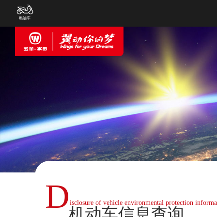
燃油车
D
isclosure of vehicle environmental protection informa
机动车信息查询