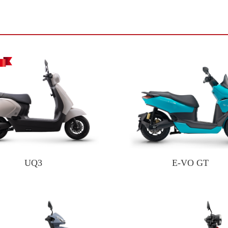
UQ3
E-VO GT