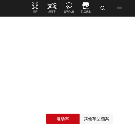
招商
燃油车
咨询/试骑
门店搜索
电动车
其他车型档案