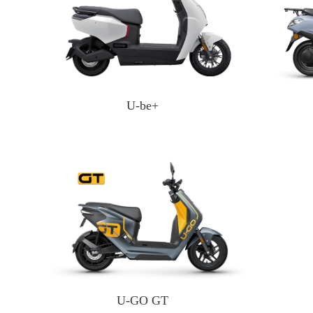
U-be+
U-GO GT