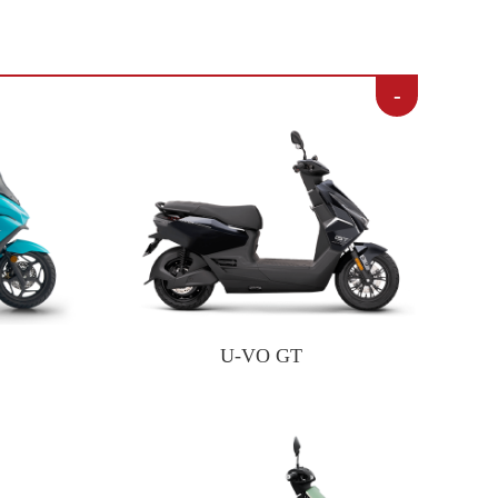
-
U-VO GT