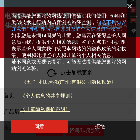
电商促销丨五羊-本田摩托节CB190X、SCR110
为提供给您更好的网站使用体验，我们使用Cookie和
类似技术进行站内访客浏览路径监测，
勾选下列协议
佳御新品伴随优惠全新火热上线，快来pick～
并点击“同意”即表示同意对您的个人信息进行收集。
如果您是未满14周岁的儿童，您需要在征得监护人同
意后向我方提供个人相关信息。监护人点击“同意”即
查看详情
表示监护人同意我们按照本网站的的隐私政策约定收
集、使用和处理监护人和儿童的个人相关信息。
若不同意或无视该提示，可能无法提供给您更好的网
站浏览体验。
点击加载更多
《五羊-本田摩托(广州)有限公司隐私政策》
首页
《个人信息的共享规则》
《儿童隐私保护声明》
产品展示
其他车型档案
同意
拒绝
走进我们
门店查询
咨询/试骑预约