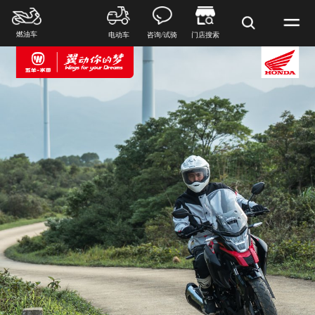
燃油车
电动车
咨询/试骑
门店搜索