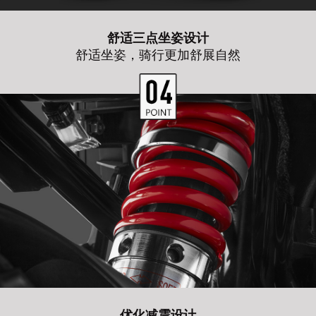
舒适三点坐姿设计
舒适坐姿，骑行更加舒展自然
优化减震设计