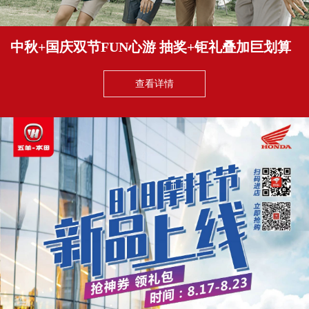
中秋+国庆双节FUN心游 抽奖+钜礼叠加巨划算
查看详情